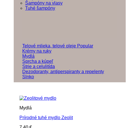
Šampóny na vlasy
Tuhé šampóny
Telové mlieka, telové oleje
Krémy na ruky
Mydlá
Sprcha a kúpeľ
Strie a celulitída
Dezodoranty, antiperspiranty a repelenty
Slnko
Mydlá
Prírodné tuhé mydlo Zeolit
7,40
€