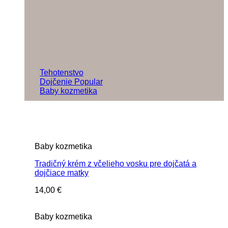
Tehotenstvo
Dojčenie
Baby kozmetika
Baby kozmetika
Tradičný krém z včelieho vosku pre dojčatá a
dojčiace matky
14,00
€
Baby kozmetika