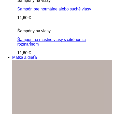
Šampóny na vlasy
Šampón pre normálne alebo suché vlasy
11,60
€
Šampóny na vlasy
Šampón na mastné vlasy s citrónom a
rozmarínom
11,60
€
Matka a dieťa