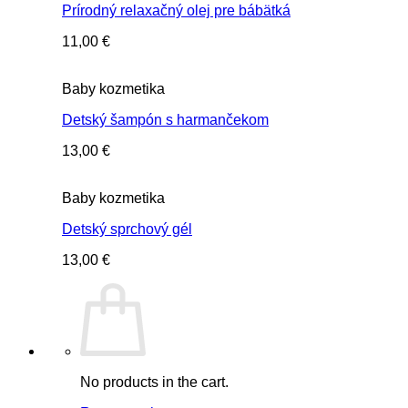
Prírodný relaxačný olej pre bábätká
11,00
€
Baby kozmetika
Detský šampón s harmančekom
13,00
€
Baby kozmetika
Detský sprchový gél
13,00
€
No products in the cart.