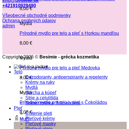
info@besimie.sk
+421910929490
8,00
€
Všeobecné obchodné podmienky
Ochrana osobných údajov
Mydlá
admin
Prírodné mydlo pre telo a pleť s Horkou mandľou
8,00
€
Copyright 2026 ©
Besimie - grécka kozmetika
Mydlá
Prírodné mydlo pre telo a pleť Medovka
Telo
Dezodoranty, antiperspiranty a repelenty
8,00
€
Krémy na ruky
Mydlá
Sprcha a kúpeľ
Mydlá
Strie a celulitída
Prírodné mydlo pre telo a pleť s Čokoládou
Telové mlieka, Telové oleje
Pleť
8,00
€
Čistenie pleti
Pleťové krémy
Muži
Pleťové masky
Pleťové oleje