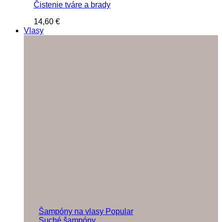
Čistenie tváre a brady
14,60
€
Vlasy
Šampóny na vlasy
Suché šampóny