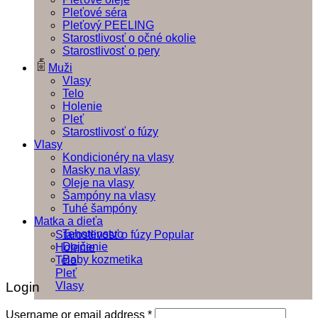
Pleťové séra
Pleťový PEELING
Starostlivosť o očné okolie
Starostlivosť o pery
Muži
Vlasy
Telo
Holenie
Pleť
Starostlivosť o fúzy
Vlasy
Kondicionéry na vlasy
Masky na vlasy
Oleje na vlasy
Šampóny na vlasy
Tuhé šampóny
Matka a dieťa
Tehotenstvo
Starostlivosť o fúzy
Dojčenie
Holenie
Baby kozmetika
Telo
Pleť
Login
Vlasy
Username or email address
*