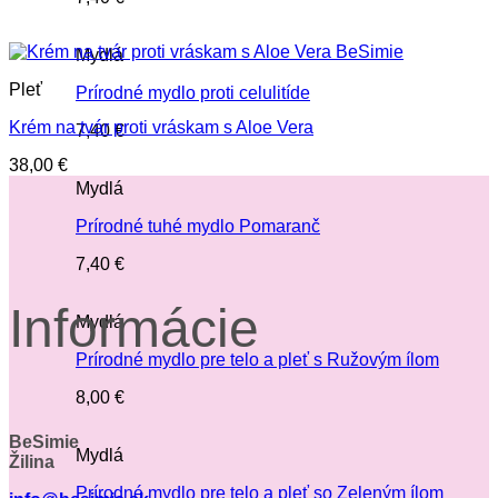
Mydlá
Pleť
Prírodné mydlo proti celulitíde
Krém na tvár proti vráskam s Aloe Vera
7,40
€
38,00
€
Mydlá
Prírodné tuhé mydlo Pomaranč
7,40
€
Informácie
Mydlá
Prírodné mydlo pre telo a pleť s Ružovým ílom
8,00
€
BeSimie
Mydlá
Žilina
Prírodné mydlo pre telo a pleť so Zeleným ílom