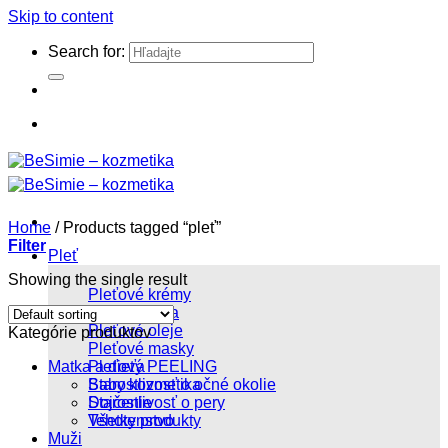
Skip to content
Search for:
Home
/
Products tagged “pleť”
Filter
Pleť
Showing the single result
Pleťové krémy
Pleťové séra
Pleťové oleje
Kategórie produktov
Pleťové masky
Matka a dieťa
Pleťový PEELING
Starostlivosť o očné okolie
Baby kozmetika
Starostlivosť o pery
Dojčenie
Všetky produkty
Tehotenstvo
Muži