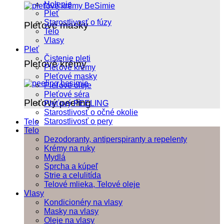
Holenie
Pleť
Starostlivosť o fúzy
Pleťové masky
Telo
Vlasy
Pleť
Čistenie pleti
Pleťové krémy
Pleťové krémy
Pleťové masky
Pleťové oleje
Pleťové séra
Pleťový peeling
Pleťový PEELING
Starostlivosť o očné okolie
Starostlivosť o pery
Telo
Telo
Dezodoranty, antiperspiranty a repelenty
Krémy na ruky
Mydlá
Sprcha a kúpeľ
Strie a celulitída
Telové mlieka, Telové oleje
Vlasy
Kondicionéry na vlasy
Masky na vlasy
Oleje na vlasy