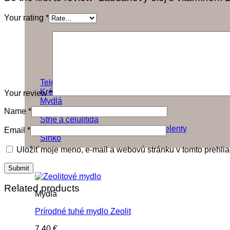
Your rating
*
Telové mlieka, telové oleje
Krémy na ruky
Your review
*
Mydlá
Sprcha a kúpeľ
Name
*
Strie a celulitída
Dezodoranty, antiperspiranty a repelenty
Email
*
Slnko
Uložiť moje meno, e-mail a webovú stránku v tomto prehli
Related products
Mydlá
Prírodné tuhé mydlo Zeolit
7,40
€