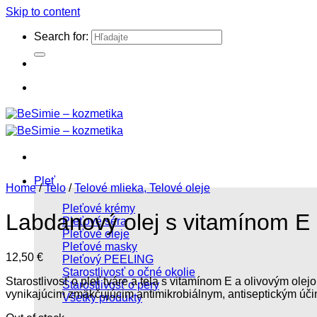
Skip to content
Search for:
Pleť
Home
/
Telo
/
Telové mlieka, Telové oleje
Pleťové krémy
Labdanový olej s vitamínom E
Pleťové séra
Pleťové oleje
Pleťové masky
12,50
€
Pleťový PEELING
Starostlivosť o očné okolie
Starostlivosť o pleť tváre a tela s vitamínom E a olivovým ol
Starostlivosť o pery
vynikajúcim zmäkčujúcim antimikrobiálnym, antiseptickým úč
Všetky produkty