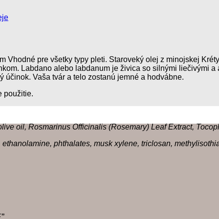
eje
ejom Vhodné pre všetky typy pleti. Staroveký olej z minojskej Kr
kom. Labdanο alebo labdanum je živica so silnými liečivými a 
ý účinok. Vaša tvár a telo zostanú jemné a hodvábne.
e použitie.
 olive oil, Rosmarinus Officinalis (Rosemary) Leaf Extract, Toco
il, ethanolamine, phthalates, musk xylene, triclosan, methylisot
E”