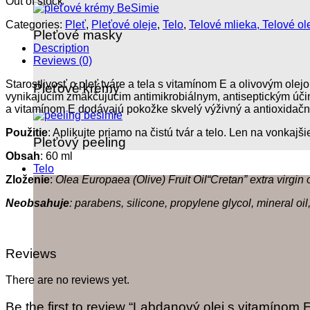
Out of stock
Categories:
Pleť
,
Pleťové oleje
,
Telo
,
Telové mlieka, Telové ol
Pleťové masky
Description
Reviews (0)
Starostlivosť o pleť tváre a tela s vitamínom E a olivovým ol
Pleťové krémy
vynikajúcim zmäkčujúcim antimikrobiálnym, antiseptickým účin
a vitamínom E dodávajú pokožke skvelý výživný a antioxidačn
Použitie
: Aplikujte priamo na čistú tvár a telo. Len na vonkajši
Pleťový peeling
Obsah
: 60 ml
Telo
Zloženie
:
Olea Europaea (Olive) Fruit Oil“Cretan” extra virgin
Neobsahuje
: parabens, silicone, propylene glycol, mineral o
Reviews
There are no reviews yet.
Be the first to review “Labdanový olej s vitamínom 