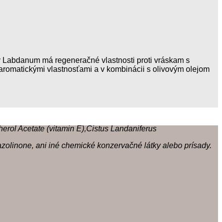
éty Labdanum má regeneračné vlastnosti proti vráskam s
aromatickými vlastnosťami a v kombinácii s olivovým olejom
pherol Acetate (vitamin E),Cistus Landaniferus
hiazolinone, ani iné chemické konzervačné látky alebo prísady.