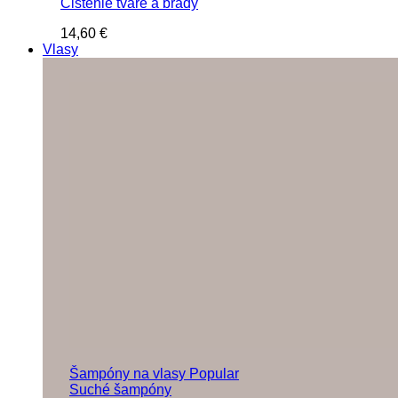
Čistenie tváre a brady
14,60
€
Vlasy
Šampóny na vlasy
Suché šampóny