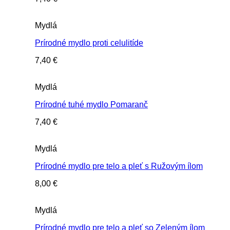
Mydlá
Prírodné mydlo proti celulitíde
7,40
€
Mydlá
Prírodné tuhé mydlo Pomaranč
7,40
€
Mydlá
Prírodné mydlo pre telo a pleť s Ružovým ílom
8,00
€
Mydlá
Prírodné mydlo pre telo a pleť so Zeleným ílom