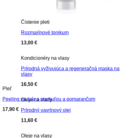
Čistenie pleti
Rozmarínové tonikum
13,00
€
Kondicionéry na vlasy
Prírodná vyživujúca a regeneračná maska na
vlasy
16,50
€
Pleť
Peeling na tvár s marhuľou a pomarančom
Oleje na vlasy
17,90
€
Prírodný vavrínový olej
11,60
€
Oleje na vlasy