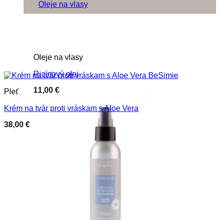
Oleje na vlasy
Oleje na vlasy
Ricínový olej
11,00
€
Pleť
Krém na tvár proti vráskam s Aloe Vera
38,00
€