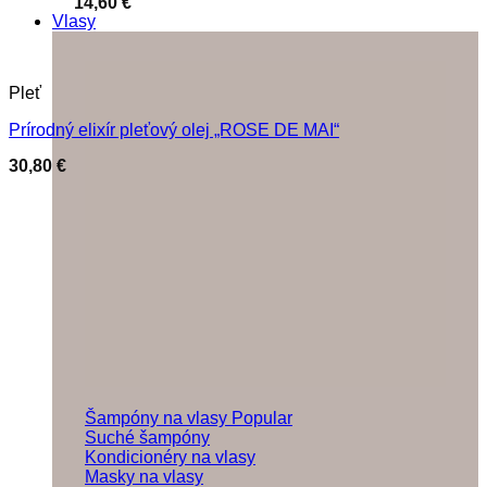
14,60
€
Vlasy
Pleť
Prírodný elixír pleťový olej „ROSE DE MAI“
30,80
€
Šampóny na vlasy
Suché šampóny
Kondicionéry na vlasy
Masky na vlasy