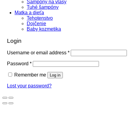
Šampóny na vlasy
Tuhé šampóny
Matka a dieťa
Tehotenstvo
Dojčenie
Baby kozmetika
Login
Username or email address
*
Password
*
Remember me
Log in
Lost your password?