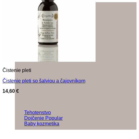
Čistenie pleti
Čistenie pleti so šalviou a čajovníkom
14,60
€
Tehotenstvo
Dojčenie
Baby kozmetika