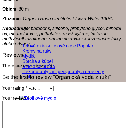
Objem
: 80 ml
Zloženie
:
Organic Rosa Centifolia Flower Water 100%
Neobsahuje
: parabens, silicone, propylene glycol, mineral
oil, ethanolamine, phthalates, musk xylene, triclosan,
methylisothiazolinone, ani iné chemické konzervačné látky
alebo prísady.
Telové mlieka, telové oleje
Krémy na ruky
Reviews
Mydlá
Sprcha a kúpeľ
There are no reviews yet.
Strie a celulitída
Dezodoranty, antiperspiranty a repelenty
Be the first to review “Organická voda z ruží”
Slnko
Your rating
*
Your review
*
Mydlá
Prírodné tuhé mydlo Zeolit
7,40
€