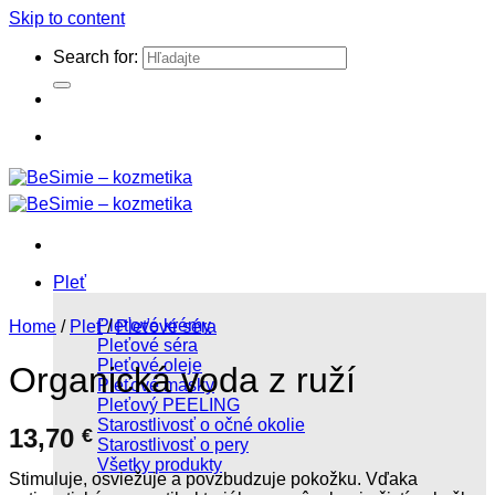
Skip to content
Search for:
Pleť
Pleťové krémy
Home
/
Pleť
/
Pleťové séra
Pleťové séra
Pleťové oleje
Organická voda z ruží
Pleťové masky
Pleťový PEELING
Starostlivosť o očné okolie
13,70
€
Starostlivosť o pery
Všetky produkty
Stimuluje, osviežuje a povzbudzuje pokožku. Vďaka