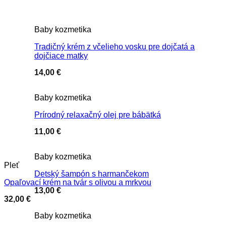
Baby kozmetika
Tradičný krém z včelieho vosku pre dojčatá a
dojčiace matky
14,00
€
Baby kozmetika
Prírodný relaxačný olej pre bábätká
11,00
€
Baby kozmetika
Pleť
Detský šampón s harmančekom
Opaľovací krém na tvár s olivou a mrkvou
13,00
€
32,00
€
Baby kozmetika