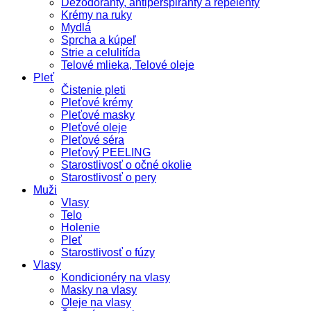
Dezodoranty, antiperspiranty a repelenty
Krémy na ruky
Mydlá
Sprcha a kúpeľ
Strie a celulitída
Telové mlieka, Telové oleje
Pleť
Čistenie pleti
Pleťové krémy
Pleťové masky
Pleťové oleje
Pleťové séra
Pleťový PEELING
Starostlivosť o očné okolie
Starostlivosť o pery
Muži
Vlasy
Telo
Holenie
Pleť
Starostlivosť o fúzy
Vlasy
Kondicionéry na vlasy
Masky na vlasy
Oleje na vlasy