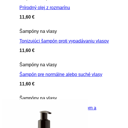
Prírodný olej z rozmarínu
11,60
€
Šampóny na vlasy
Tonizujúci šampón proti vypadávaniu vlasov
11,60
€
Šampóny na vlasy
Šampón pre normálne alebo suché vlasy
11,60
€
Šampóny na vlasy
Šampón na mastné vlasy s citrónom a
rozmarínom
11,60
€
Matka a dieťa