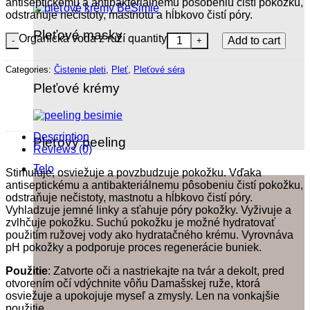
antiseptickému a antibakteriálnemu pôsobeniu čistí pokožku,
odstraňuje nečistoty, mastnotu a hĺbkovo čistí póry.
Pleťové masky
Organická voda z ruží quantity
Add to cart
Categories:
Čistenie pleti
,
Pleť
,
Pleťové séra
Pleťové krémy
Description
Pleťový peeling
Reviews (0)
Telo
Stimuluje, osviežuje a povzbudzuje pokožku. Vďaka
antiseptickému a antibakteriálnemu pôsobeniu čistí pokožku,
odstraňuje nečistoty, mastnotu a hĺbkovo čistí póry.
Vyhladzuje jemné linky a sťahuje póry pokožky. Vyživuje a
zvlhčuje pokožku. Suchú pokožku je možné hydratovať
použitím ružovej vody ako hydratačného krému. Vyrovnáva
pH pokožky a podporuje proces regenerácie buniek.
Použitie
: Zatvorte oči a nastriekajte na tvár a dekolt, pred
otvorením očí vdýchnite vôňu Damašskej ruže, ktorá
osviežuje a upokojuje myseľ a zmysly. Len na vonkajšie
použitie.