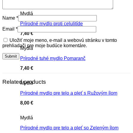
Mydlá
Name
*
Prírodné mydlo proti celulitíde
Email
*
7,40
€
Uložiť moje meno, e-mail a webovú stránku v tomto
prehliadači pre moje budúce komentáre.
Mydlá
Prírodné tuhé mydlo Pomaranč
7,40
€
Related products
Mydlá
Prírodné mydlo pre telo a pleť s Ružovým ílom
8,00
€
Mydlá
Prírodné mydlo pre telo a pleť so Zeleným ílom