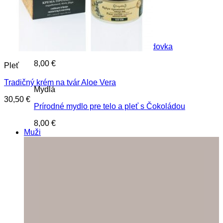
8,00
€
Mydlá
Prírodné mydlo pre telo a pleť Medovka
8,00
€
Pleť
Tradičný krém na tvár Aloe Vera
Mydlá
30,50
€
Prírodné mydlo pre telo a pleť s Čokoládou
8,00
€
Muži