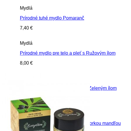
Mydlá
Prírodné tuhé mydlo Pomaranč
7,40
€
Mydlá
Prírodné mydlo pre telo a pleť s Ružovým ílom
8,00
€
Mydlá
Prírodné mydlo pre telo a pleť so Zeleným ílom
8,00
€
Mydlá
Prírodné mydlo pre telo a pleť s Horkou mandľou