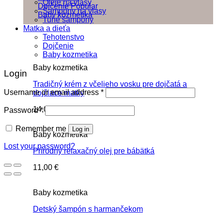
Oleje na vlasy
Dojčenie
Šampóny na vlasy
Baby kozmetika
Tuhé šampóny
Matka a dieťa
Tehotenstvo
Dojčenie
Baby kozmetika
Baby kozmetika
Login
Tradičný krém z včelieho vosku pre dojčatá a
Username or email address
*
dojčiace matky
14,00
€
Password
*
Remember me
Log in
Baby kozmetika
Lost your password?
Prírodný relaxačný olej pre bábätká
11,00
€
Baby kozmetika
Detský šampón s harmančekom