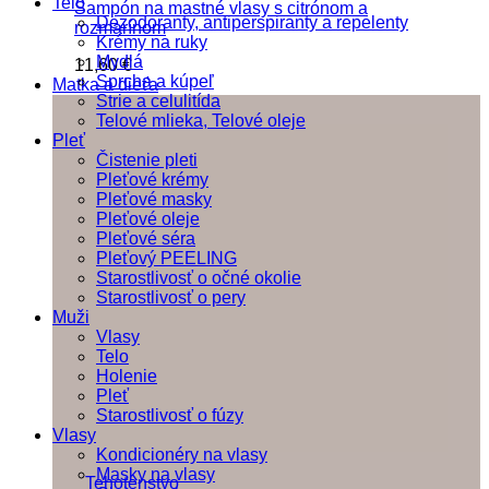
Telo
Šampón na mastné vlasy s citrónom a
Dezodoranty, antiperspiranty a repelenty
rozmarínom
Krémy na ruky
Mydlá
11,60
€
Sprcha a kúpeľ
Matka a dieťa
Strie a celulitída
Telové mlieka, Telové oleje
Pleť
Čistenie pleti
Pleťové krémy
Pleťové masky
Pleťové oleje
Pleťové séra
Pleťový PEELING
Starostlivosť o očné okolie
Starostlivosť o pery
Muži
Vlasy
Telo
Holenie
Pleť
Starostlivosť o fúzy
Vlasy
Kondicionéry na vlasy
Masky na vlasy
Tehotenstvo