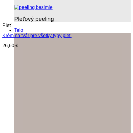
Pleťový peeling
Pleť
Telo
Krém na tvár pre všetky typy pleti
26,60
€