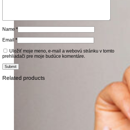
Name
*
Email
*
Uložiť moje meno, e-mail a webovú stránku v tomto
prehliadači pre moje budúce komentáre.
Related products