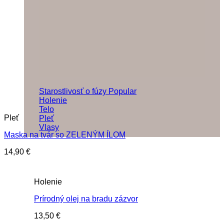
Starostlivosť o fúzy
Holenie
Telo
Pleť
Pleť
Vlasy
Maska na tvár so ZELENÝM ÍLOM
14,90
€
Holenie
Prírodný olej na bradu zázvor
13,50
€