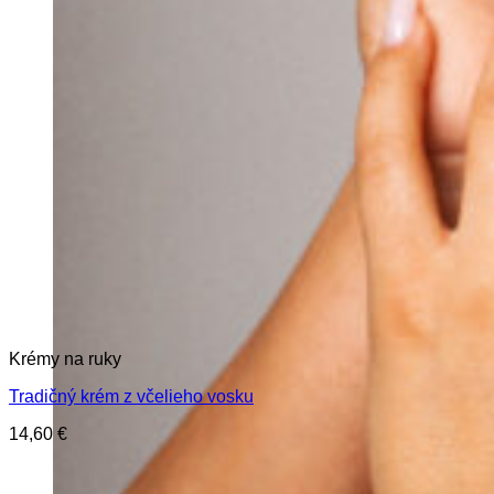
Krémy na ruky
Tradičný krém z včelieho vosku
14,60
€