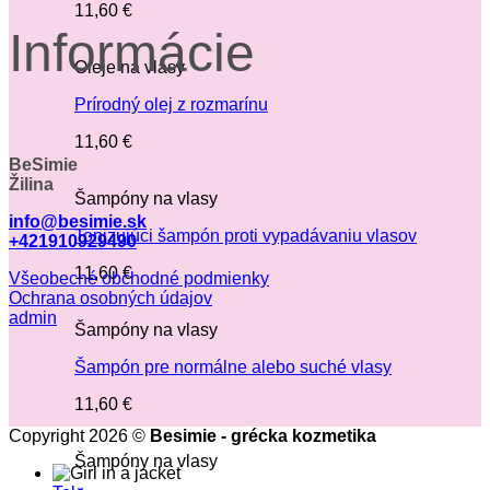
11,60
€
Informácie
Oleje na vlasy
Prírodný olej z rozmarínu
11,60
€
BeSimie
Žilina
Šampóny na vlasy
info@besimie.sk
Tonizujúci šampón proti vypadávaniu vlasov
+421910929490
11,60
€
Všeobecné obchodné podmienky
Ochrana osobných údajov
admin
Šampóny na vlasy
Šampón pre normálne alebo suché vlasy
11,60
€
Copyright 2026 ©
Besimie - grécka kozmetika
Šampóny na vlasy