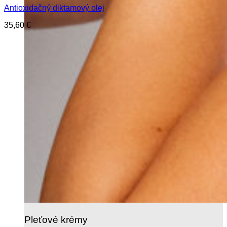
Antioxidačný diktamový olej
35,60
€
Pleťové krémy