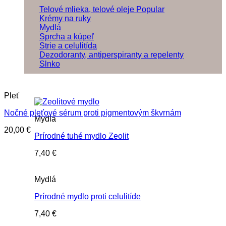
Telové mlieka, telové oleje
Krémy na ruky
Mydlá
Sprcha a kúpeľ
Strie a celulitída
Dezodoranty, antiperspiranty a repelenty
Slnko
Pleť
Nočné pleťové sérum proti pigmentovým škvrnám
Mydlá
20,00
€
Prírodné tuhé mydlo Zeolit
7,40
€
Mydlá
Prírodné mydlo proti celulitíde
7,40
€