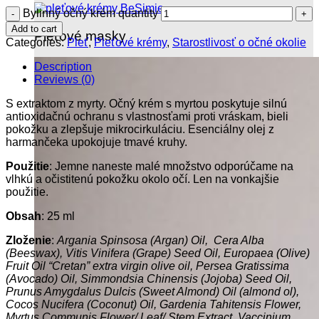
Bylinný očný krém quantity
Add to cart
Pleťové masky
Categories:
Pleť
,
Pleťové krémy
,
Starostlivosť o očné okolie
Description
Reviews (0)
S extraktom z myrty. Očný krém s myrtou poskytuje silnú
antioxidačnú ochranu s vlastnosťami proti vráskam, bieli
pokožku a zlepšuje mikrocirkuláciu. Esenciálny olej z
harmančeka upokojuje tmavé kruhy.
Použitie
: Jemne naneste malé množstvo odporúčame na
vlhkú a očistitenú pokožku okolo očí. Len na vonkajšie
použitie.
Obsah
: 25 ml
Zloženie
:
Argania Spinsosa (Argan) Oil, Cera Alba
(Beeswax), Vitis Vinifera (Grape) Seed Oil, Europaea (Olive)
Fruit Oil “Cretan” extra virgin olive oil, Persea Gratissima
(Avocado) Oil, Simmondsia Chinensis (Jojoba) Seed Oil,
Prunus Amygdalus Dulcis (Sweet Almond) Oil (almond ol),
Cocos Nucifera (Coconut) Oil, Gardenia Tahitensis Flower,
Myrtus Communis Flower/ Leaf/ Stem Extract, Vaccinium