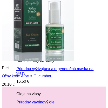
Oleje na vlasy
Ricínový olej
11,00
€
Čistenie pleti
Rozmarínové tonikum
13,00
€
Kondicionéry na vlasy
Pleť
Prírodná vyživujúca a regeneračná maska na
vlasy
Očný krém Aloe & Cucumber
16,50
€
28,10
€
Oleje na vlasy
Prírodný vavrínový olej