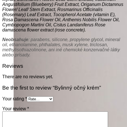
Angustifolium (Blueberry) Fruit Extract, Origanum Dictamnus
Flower/ Leaf/ Stem Extract, Rosmarinus Officinalis
(Rosemary) Leaf Extract, Tocopherol Acetate (vitamin E),
Rosa Damascena Flower Oil, Anthemis Nobilis Flower Oil,
Cymbopogon Martini Oil, Cistus Landaniferus Rose
damascena flower extract (rose concrete).
Neobsahuje
: parabens, silicone, propylene glycol, mineral
oil, ethanolamine, phthalates, musk xylene, triclosan,
methylisothiazolinone, ani iné chemické konzervačné látky
alebo prísady.
Reviews
There are no reviews yet.
Be the first to review “Bylinný očný krém”
Your rating
*
Your review
*